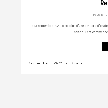
Re
Posté le
10
Le 13 septembre 2021, c’est plus d’une centaine d’étudia
carte qui ont commencé
0 commentaire
|
2927 Vues
|
2 J'aime