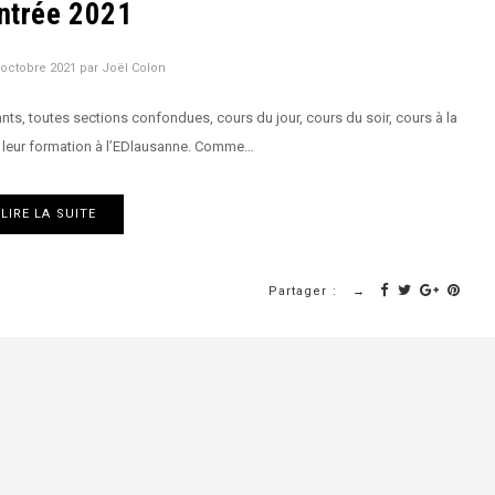
ntrée 2021
 octobre 2021
par
Joël Colon
nts, toutes sections confondues, cours du jour, cours du soir, cours à la
 leur formation à l’EDlausanne. Comme…
LIRE LA SUITE
Partager :