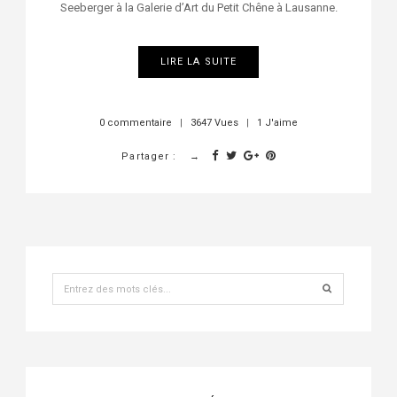
Seeberger à la Galerie d’Art du Petit Chêne à Lausanne.
LIRE LA SUITE
0 commentaire
|
3647 Vues
|
1 J'aime
Partager :
Recherche
pour
: