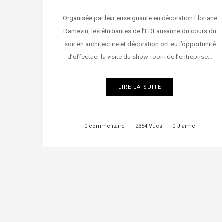
Organisée par leur enseignante en décoration Floriane
Damevin, les étudiantes de l’EDLausanne du cours du
soir en architecture et décoration ont eu l’opportunité
d’effectuer la visite du show-room de l’entreprise…
LIRE LA SUITE
0 commentaire
|
2354 Vues
|
0 J'aime