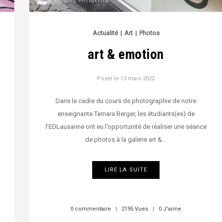
Actualité
|
Art
|
Photos
art & emotion
Posté le
13 mars 2022
Dans le cadre du cours de photographie de notre
enseignante Tamara Berger, les étudiants(es) de
l’EDLausanne ont eu l’opportunité de réaliser une séance
de photos à la galerie art &…
LIRE LA SUITE
0 commentaire
|
2195 Vues
|
0 J'aime