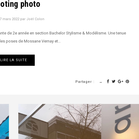
oting photo
7 mars 2022
par
Joël Colon
iante de 2e année en section Bachelor Stylisme & Modélisme. Une tenue
r les poses de Mossane Vernay et…
LIRE LA SUITE
Partager :