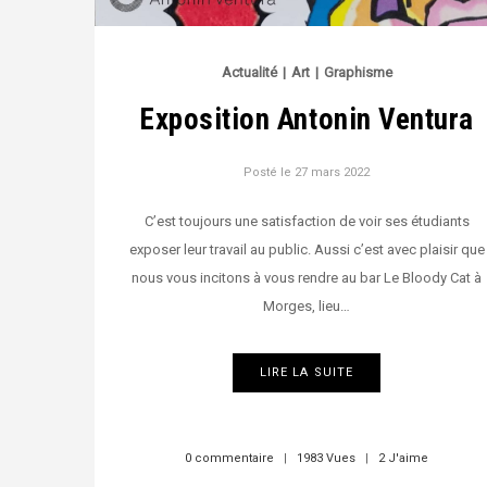
Actualité
|
Art
|
Graphisme
Exposition Antonin Ventura
Posté le
27 mars 2022
C’est toujours une satisfaction de voir ses étudiants
exposer leur travail au public. Aussi c’est avec plaisir que
nous vous incitons à vous rendre au bar Le Bloody Cat à
Morges, lieu…
LIRE LA SUITE
0 commentaire
|
1983 Vues
|
2 J'aime