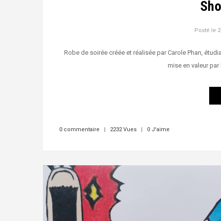
Sho
Posté le
2
Robe de soirée créée et réalisée par Carole Phan, étud
mise en valeur pa
0 commentaire
|
2232 Vues
|
0 J'aime