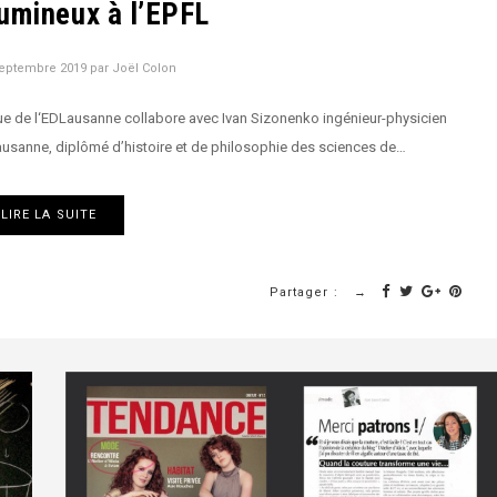
umineux à l’EPFL
septembre 2019
par
Joël Colon
ue de l‘EDLausanne collabore avec Ivan Sizonenko ingénieur-physicien
ausanne, diplômé d’histoire et de philosophie des sciences de…
LIRE LA SUITE
Partager :