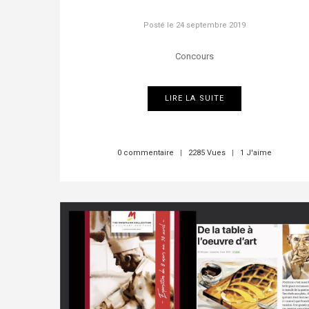
Posté le
24 septembre 2019
Concours
LIRE LA SUITE
0 commentaire
|
2285 Vues
|
1 J'aime