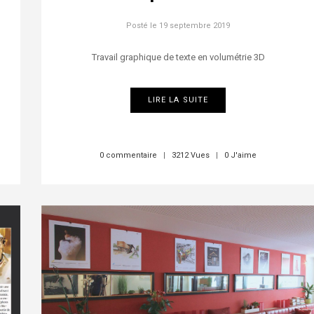
Posté le
19 septembre 2019
Travail graphique de texte en volumétrie 3D
LIRE LA SUITE
0 commentaire
|
3212 Vues
|
0 J'aime