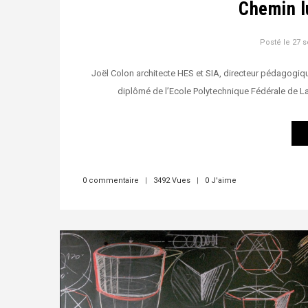
Chemin l
Posté le
27 
Joël Colon architecte HES et SIA, directeur pédagogiq
diplômé de l’Ecole Polytechnique Fédérale de L
0 commentaire
|
3492 Vues
|
0 J'aime