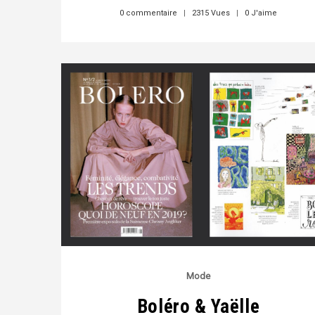
0 commentaire
|
2315 Vues
|
0 J'aime
Mode
Boléro & Yaëlle