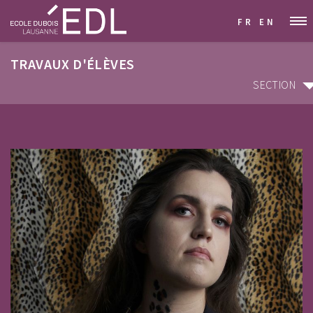
FR
EN
TRAVAUX D'ÉLÈVES
SECTION
SECTION
ARCHITECTURE D'INTÉRIEUR & DÉCORATION
GRAPHISME & COMMUNICATION VISUELLE
STYLISME & MODÉLISME
DESIGN INDUSTRIEL & MOBILIER