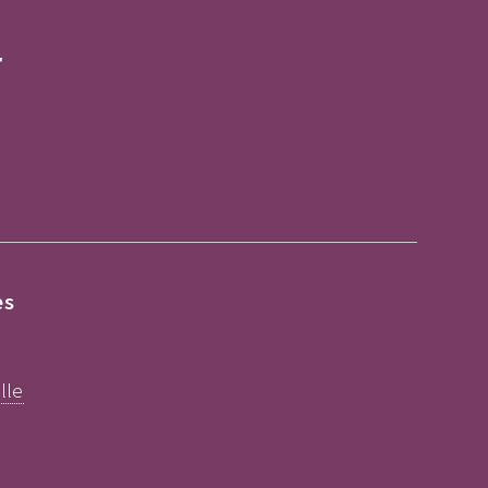
r
es
lle