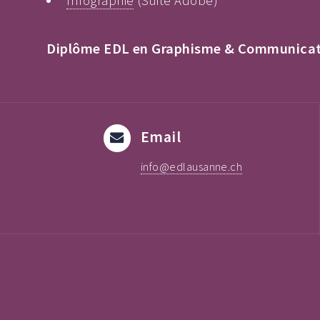
Infographie
(Suite Adobe)
Diplôme EDL en Graphisme & Communicati
Email
info@edlausanne.ch